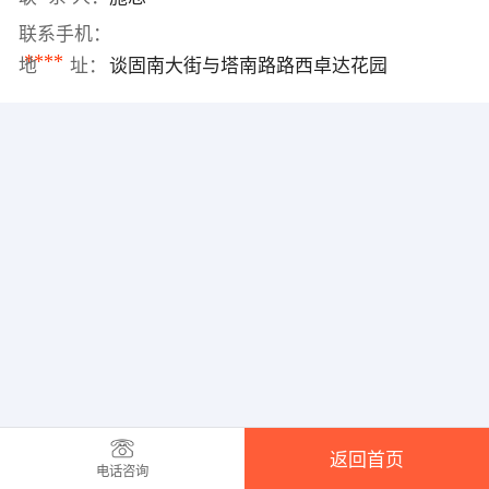
联系手机：
****
地 址：
谈固南大街与塔南路路西卓达花园
返回首页
电话咨询