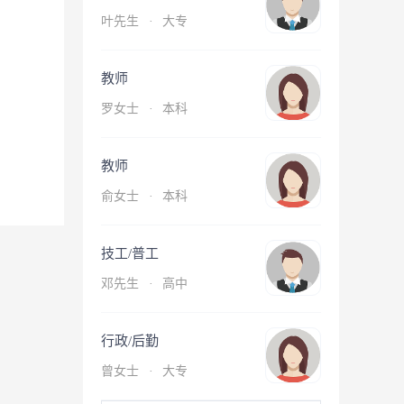
叶先生
·
大专
教师
罗女士
·
本科
教师
俞女士
·
本科
技工/普工
邓先生
·
高中
行政/后勤
曾女士
·
大专