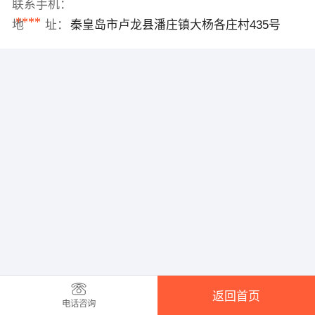
联系手机：
****
地 址：
秦皇岛市卢龙县潘庄镇大杨各庄村435号
返回首页
电话咨询