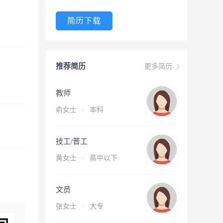
简历下载
推荐简历
更多简历
教师
俞女士
·
本科
技工/普工
黄女士
·
高中以下
文员
张女士
·
大专